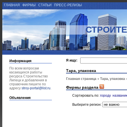
ГЛАВНАЯ
ФИРМЫ
СТАТЬИ
ПРЕСС-РЕЛИЗЫ
СТРОИТЕ
Я ищу:
Информация
По всем вопросам
Тара, упаковка
касающихся работы
ресурса Строительство
Главная страница
Тара, упаковка
Липецк и добавления в
справочник пишите по
Фирмы раздела
адресу
stroy-portal@list.ru
.
Сортировать по:
городу
названи
Объявления
Выберите регион: