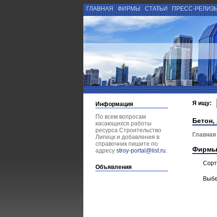
ГЛАВНАЯ
ФИРМЫ
СТАТЬИ
ПРЕСС-РЕЛИЗ
Я ищу:
Информация
По всем вопросам
Бетон,
касающихся работы
ресурса Строительство
Главная
Липецк и добавления в
справочник пишите по
Фирмы
адресу
stroy-portal@list.ru
.
Сорт
Объявления
Выбе