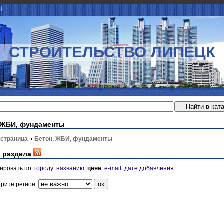
Ы
СТРОИТЕЛЬСТВО ЛИПЕЦК
 ЖБИ, фундаменты
 страница
Бетон, ЖБИ, фундаменты
 раздела
ировать по:
городу
названию
цене
e-mail
дате добавления
рите регион: