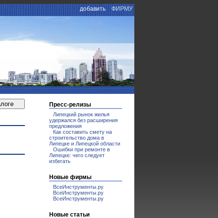
добавить
ФИРМУ
Пресс-релизы
Липецкий рынок жилья
удержался без расширения
предложения
Как составить смету на
строительство дома в
Липецке и Липецкой области
Ошибки при ремонте в
Липецке: чего следует
избегать
Новые фирмы
ВсеИнструменты.ру
ВсеИнструменты.ру
ВсеИнструменты.ру
Новые статьи