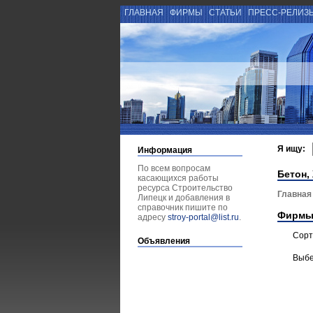
ГЛАВНАЯ
ФИРМЫ
СТАТЬИ
ПРЕСС-РЕЛИЗ
Я ищу:
Информация
По всем вопросам
Бетон,
касающихся работы
ресурса Строительство
Главная
Липецк и добавления в
справочник пишите по
Фирмы
адресу
stroy-portal@list.ru
.
Сорт
Объявления
Выбе