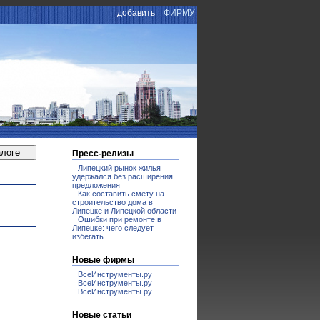
добавить
ФИРМУ
Пресс-релизы
Липецкий рынок жилья
удержался без расширения
предложения
Как составить смету на
строительство дома в
Липецке и Липецкой области
Ошибки при ремонте в
Липецке: чего следует
избегать
Новые фирмы
ВсеИнструменты.ру
ВсеИнструменты.ру
ВсеИнструменты.ру
Новые статьи